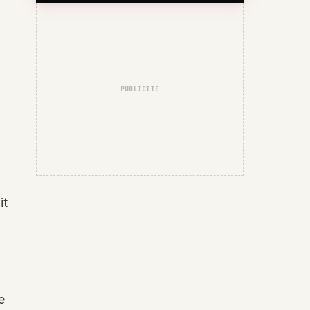
PUBLICITÉ
it
e