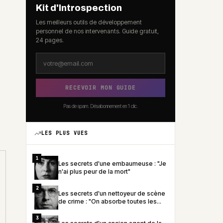
Kit d'Introspection
Les meilleurs outils de développement
personnel de nos intervenants. Guide gratuit,
24 pages.
RECEVOIR MON GUIDE
Pas de spam. Désabonnement en 1 clic.
LES PLUS VUES
1
Les secrets d'une embaumeuse : "Je
n'ai plus peur de la mort"
2
Les secrets d'un nettoyeur de scène
de crime : "On absorbe toutes les
émotions des familles"
3