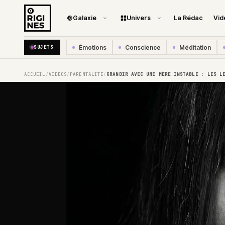
Galaxie
Univers
La Rédac
Vid
Émotions
Conscience
Méditation
SUJETS
ACCUEIL
VIDÉOS
PARENTALITÉ
GRANDIR AVEC UNE MÈRE INSTABLE : LES L
/
/
/