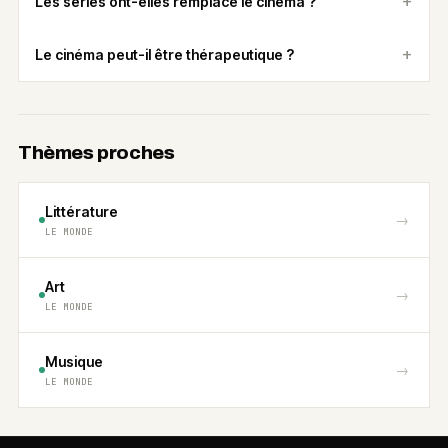
Les séries ont-elles remplacé le cinéma ?
Le cinéma peut-il être thérapeutique ?
Thèmes proches
Littérature
→
LE MONDE
Art
→
LE MONDE
Musique
→
LE MONDE