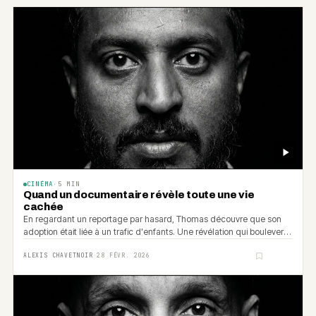
CINÉMA
·
5
MIN
Quand un documentaire révèle toute une vie
cachée
En regardant un reportage par hasard, Thomas découvre que son
adoption était liée à un trafic d'enfants. Une révélation qui bouleverse
tout.
ALEXIS CHAVETNOIR
·
28 FÉVR. 2026