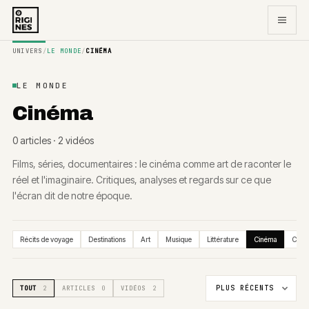
UNIVERS
/
LE MONDE
/
CINÉMA
LE MONDE
Cinéma
0
article
s
·
2
vidéo
s
Films, séries, documentaires : le cinéma comme art de raconter le
réel et l'imaginaire. Critiques, analyses et regards sur ce que
l'écran dit de notre époque.
Récits de voyage
Destinations
Art
Musique
Littérature
Cinéma
Créat
TOUT
2
ARTICLES
0
VIDÉOS
2