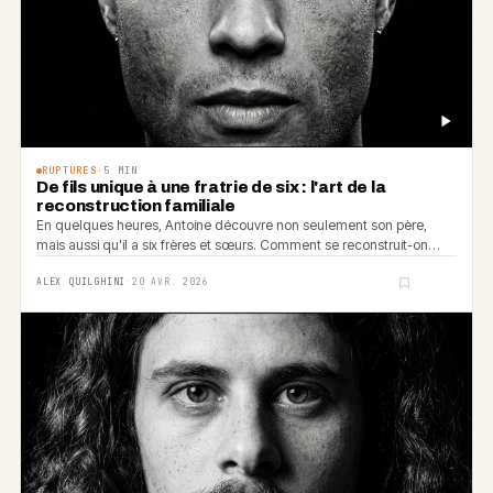
RUPTURES
·
5
MIN
De fils unique à une fratrie de six : l'art de la
reconstruction familiale
En quelques heures, Antoine découvre non seulement son père,
mais aussi qu'il a six frères et sœurs. Comment se reconstruit-on
quand toute sa famille apparaît d'un coup ?
ALEX QUILGHINI
·
20 AVR. 2026