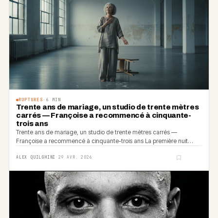
RUPTURES
·
6
MIN
Trente ans de mariage, un studio de trente mètres
carrés — Françoise a recommencé à cinquante-
trois ans
Trente ans de mariage, un studio de trente mètres carrés —
Françoise a recommencé à cinquante-trois ans La première nuit
dans le studio, Françoise a dormi par…
ALEX QUILGHINI
·
29 AVR. 2026