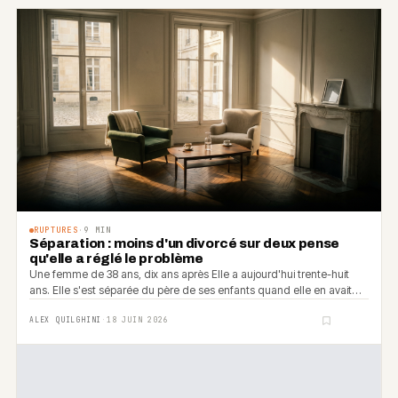
RUPTURES
·
9
MIN
Séparation : moins d'un divorcé sur deux pense
qu'elle a réglé le problème
Une femme de 38 ans, dix ans après Elle a aujourd'hui trente-huit
ans. Elle s'est séparée du père de ses enfants quand elle en avait
vingt-huit.
ALEX QUILGHINI
·
18 JUIN 2026