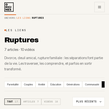
UNIVERS
/
LES LIENS
/
RUPTURES
LES LIENS
Ruptures
7
article
s
·
10
vidéo
s
Divorce, deuil amical, rupture familiale : les séparations font partie
de la vie. Les traverser, les comprendre, et parfois en sortir
transformé.
Parentalité
Couples
Amitié
Éducation
Générations
Communauté
Rup
TOUT
17
ARTICLES
7
VIDÉOS
10