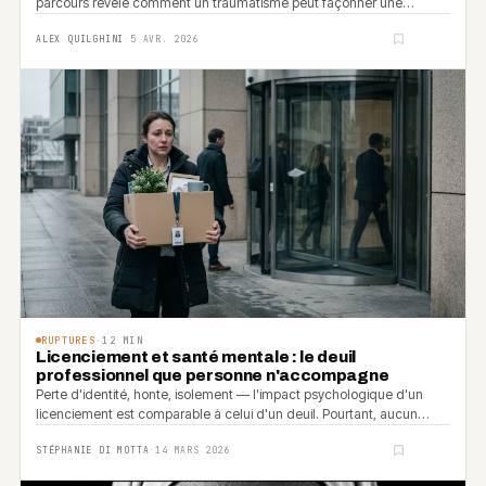
parcours révèle comment un traumatisme peut façonner une
destinée.
ALEX QUILGHINI
·
5 AVR. 2026
RUPTURES
·
12
MIN
Licenciement et santé mentale : le deuil
professionnel que personne n'accompagne
Perte d'identité, honte, isolement — l'impact psychologique d'un
licenciement est comparable à celui d'un deuil. Pourtant, aucun
dispositif ne l'accompagne vraiment. Enquête et solutions.
STÉPHANIE DI MOTTA
·
14 MARS 2026