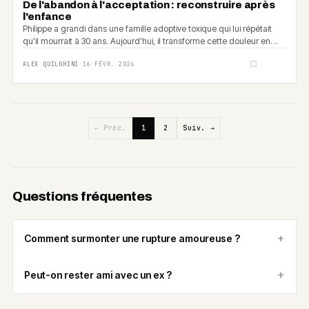
De l'abandon à l'acceptation : reconstruire après
l'enfance
Philippe a grandi dans une famille adoptive toxique qui lui répétait
qu'il mourrait à 30 ans. Aujourd'hui, il transforme cette douleur en
force créatrice.
ALEX QUILGHINI
·
16 FÉVR. 2026
← Préc.
1
2
Suiv. →
Questions fréquentes
Comment surmonter une rupture amoureuse ?
Peut-on rester ami avec un ex ?