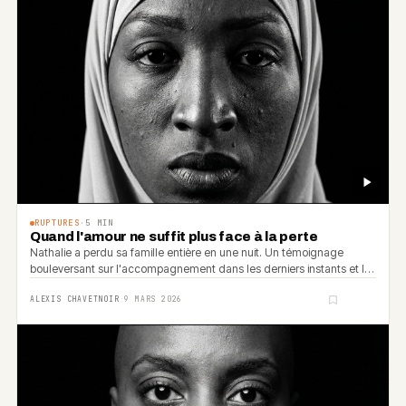
RUPTURES
·
5
MIN
Quand l'amour ne suffit plus face à la perte
Nathalie a perdu sa famille entière en une nuit. Un témoignage
bouleversant sur l'accompagnement dans les derniers instants et la
force de continuer.
ALEXIS CHAVETNOIR
·
9 MARS 2026