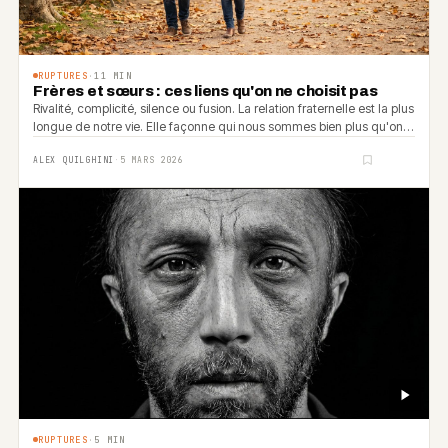
RUPTURES
·
11
MIN
Frères et sœurs : ces liens qu'on ne choisit pas
Rivalité, complicité, silence ou fusion. La relation fraternelle est la plus
longue de notre vie. Elle façonne qui nous sommes bien plus qu'on
ne le croit.
ALEX QUILGHINI
·
5 MARS 2026
RUPTURES
·
5
MIN