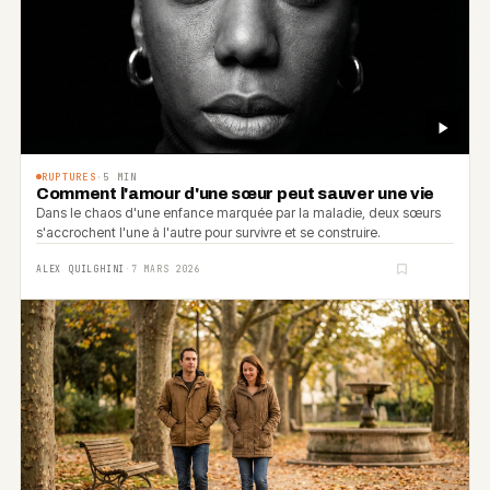
RUPTURES
·
5
MIN
Comment l'amour d'une sœur peut sauver une vie
Dans le chaos d'une enfance marquée par la maladie, deux sœurs
s'accrochent l'une à l'autre pour survivre et se construire.
ALEX QUILGHINI
·
7 MARS 2026