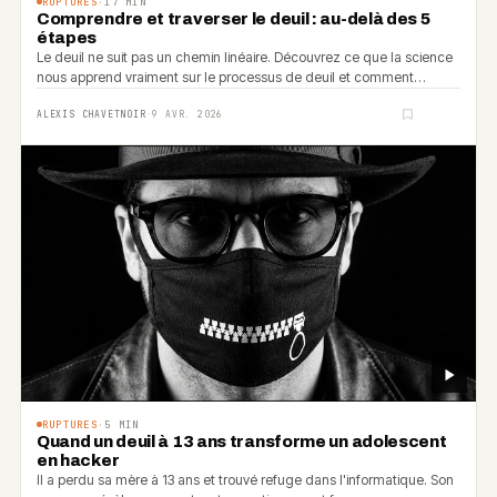
RUPTURES
·
17
MIN
Comprendre et traverser le deuil : au-delà des 5
étapes
Le deuil ne suit pas un chemin linéaire. Découvrez ce que la science
nous apprend vraiment sur le processus de deuil et comment
traverser cette épreuve universelle.
ALEXIS CHAVETNOIR
·
9 AVR. 2026
RUPTURES
·
5
MIN
Quand un deuil à 13 ans transforme un adolescent
en hacker
Il a perdu sa mère à 13 ans et trouvé refuge dans l'informatique. Son