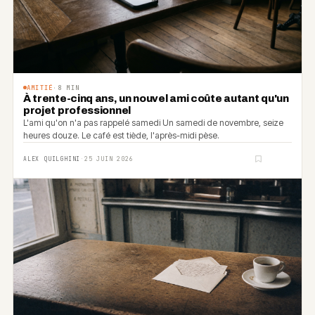
AMITIÉ
·
8
MIN
À trente-cinq ans, un nouvel ami coûte autant qu'un
projet professionnel
L'ami qu'on n'a pas rappelé samedi Un samedi de novembre, seize
heures douze. Le café est tiède, l'après-midi pèse.
ALEX QUILGHINI
·
25 JUIN 2026