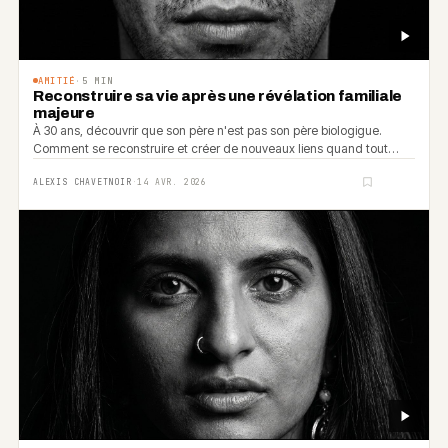
AMITIÉ
·
5
MIN
Reconstruire sa vie après une révélation familiale
majeure
À 30 ans, découvrir que son père n'est pas son père biologigue.
Comment se reconstruire et créer de nouveaux liens quand tout
s'effondre ?
ALEXIS CHAVETNOIR
·
14 AVR. 2026