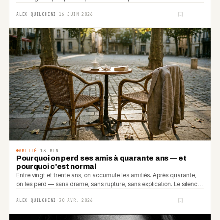
ALEX QUILGHINI
·
16 JUIN 2026
AMITIÉ
·
13
MIN
Pourquoi on perd ses amis à quarante ans — et
pourquoi c'est normal
Entre vingt et trente ans, on accumule les amitiés. Après quarante,
on les perd — sans drame, sans rupture, sans explication. Le silence
fait le travail.
ALEX QUILGHINI
·
30 AVR. 2026