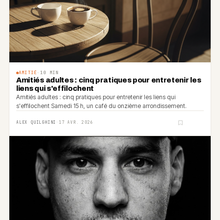
AMITIÉ
·
10
MIN
Amitiés adultes : cinq pratiques pour entretenir les
liens qui s'effilochent
Amitiés adultes : cinq pratiques pour entretenir les liens qui
s'effilochent Samedi 15 h, un café du onzième arrondissement.
ALEX QUILGHINI
·
17 AVR. 2026