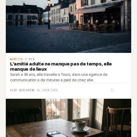
AMITIÉ
·
9
MIN
L'amitié adulte ne manque pas de temps, elle
manque de lieux
Sarah a 38 ans, elle travaille à Tours, dans une agence de
communication à dix minutes à pied de chez elle.
ALEX QUILGHINI
·
26 JUIN 2026