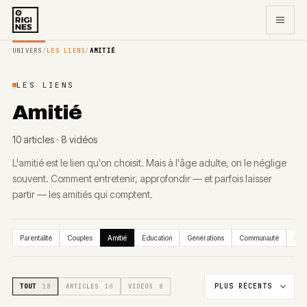
UNIVERS
/
LES LIENS
/
AMITIÉ
LES LIENS
Amitié
10
article
s
·
8
vidéo
s
L'amitié est le lien qu'on choisit. Mais à l'âge adulte, on le néglige
souvent. Comment entretenir, approfondir — et parfois laisser
partir — les amitiés qui comptent.
Parentalité
Couples
Amitié
Éducation
Générations
Communauté
Rup
TOUT
18
ARTICLES
10
VIDÉOS
8