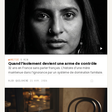
AMITIÉ
·
5
MIN
Quand l'isolement devient une arme de contrôle
32 ans en France sans parler français. L'histoire d'une mère
maintenue dans l'ignorance par un système de domination familiale.
ALEX QUILGHINI
·
21 AVR. 2026