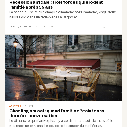
Récession amicale : trois forces qui érodent
l'amitié après 35 ans
La scène qui se rejoue chaque dimanche soir Dimanche, vingt-deux
heures dix, dans un trois-pièces à Bagnolet.
ALEX QUILGHINI
·
19 JUIN 2026
AMITIÉ
·
11
MIN
Ghosting amical : quand l'amitié s'éteint sans
dernière conversation
Le dimanche qui n'arrive plus Il y a ce dimanche soir de mars où le
message ne part pas. Le pouce reste suspendu sur l'écran.