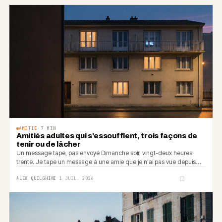
AMITIÉ
·
7
MIN
Amitiés adultes qui s'essoufflent, trois façons de
tenir ou de lâcher
Un message tapé, pas envoyé Dimanche soir, vingt-deux heures
trente. Je tape un message à une amie que je n'ai pas vue depuis
presque trois ans. Je le relis.
ALEX QUILGHINI
·
1 JUIL. 2026