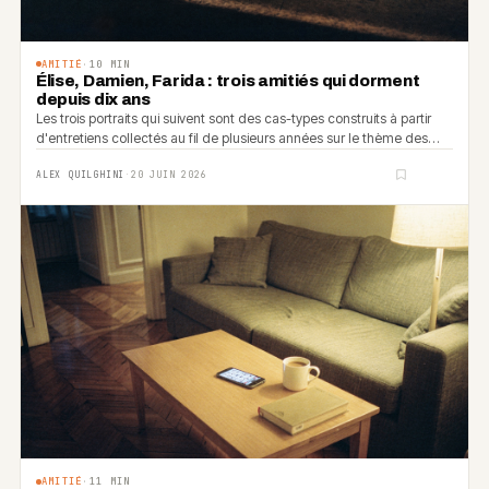
AMITIÉ
·
10
MIN
Élise, Damien, Farida : trois amitiés qui dorment
depuis dix ans
Les trois portraits qui suivent sont des cas-types construits à partir
d'entretiens collectés au fil de plusieurs années sur le thème des
amitiés dormantes.
ALEX QUILGHINI
·
20 JUIN 2026
AMITIÉ
·
11
MIN