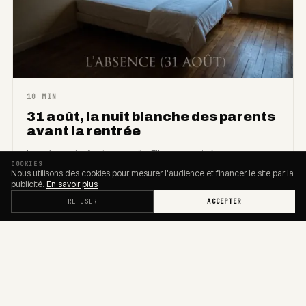
10 MIN
31 août, la nuit blanche des parents
avant la rentrée
La scène qui suit est composite. Elle ne renvoie à aucune
COOKIES
personne réelle : elle reconstruit, à partir de la littérature…
Nous utilisons des cookies pour mesurer l'audience et financer le site par la
publicité.
En savoir plus
REFUSER
ACCEPTER