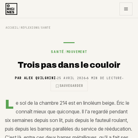
ACCUEIL
RÉFLEXIONS
SANTÉ
/
/
SANTÉ
/
MOUVEMENT
Trois pas dans le couloir
PAR
ALEX QUILGHINI
25 AVRIL 2026
6
MIN DE LECTURE
SAUVEGARDER
L
e sol de la chambre 214 est en linoléum beige. Éric le
connaît mieux que quiconque. Il l'a regardé pendant
six semaines depuis son lit, puis depuis le fauteuil roulant,
puis depuis les barres parallèles du service de rééducation.
C'est là, entre ces deux barres métalliques, qu'il a fait ses