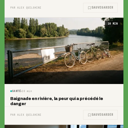
SAUVEGARDER
PAR ALEX QUILGHINI
10
MIN
SANTÉ
10
min
Baignade en rivière, la peur qui a précédé le
danger
SAUVEGARDER
PAR ALEX QUILGHINI