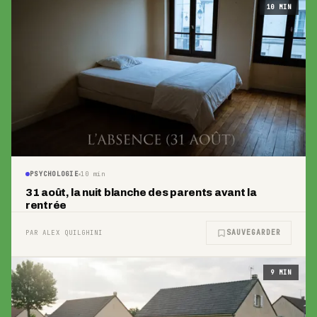
10
MIN
PSYCHOLOGIE
10
min
31 août, la nuit blanche des parents avant la
rentrée
SAUVEGARDER
PAR ALEX QUILGHINI
9
MIN