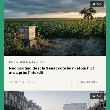
13
MIN
ART & CRÉATIVITÉ
13
min
Néonicotinoïdes : le Sénat vote leur retour huit
ans après l'interdit
SAUVEGARDER
PAR ALEX QUILGHINI
12
MIN