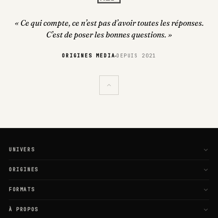
« Ce qui compte, ce n’est pas d’avoir toutes les réponses.
C’est de poser les bonnes questions. »
ORIGINES MEDIA
DEPUIS 2021
UNIVERS
L'Esprit
ORIGINES
Le Corps
Galaxie
FORMATS
Les Liens
Média
Articles
À PROPOS