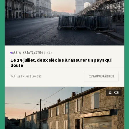
ART & CRÉATIVITÉ
12
min
Le 14 juillet, deux siècles à rassurer un pays qui
doute
SAUVEGARDER
PAR ALEX QUILGHINI
11
MIN