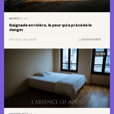
SANTÉ
10
min
Baignade en rivière, la peur qui a précédé le
danger
SAUVEGARDER
PAR ALEX QUILGHINI
10
MIN