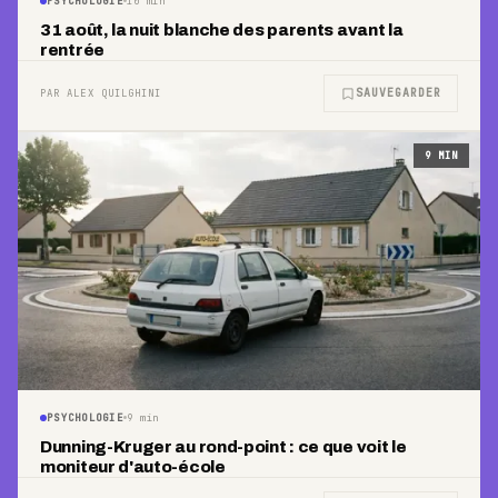
PSYCHOLOGIE
10
min
31 août, la nuit blanche des parents avant la
rentrée
SAUVEGARDER
PAR ALEX QUILGHINI
9
MIN
PSYCHOLOGIE
9
min
Dunning-Kruger au rond-point : ce que voit le
moniteur d'auto-école