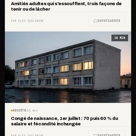
Amitiés adultes qui s'essoufflent, trois façons de
tenir ou de lâcher
SAUVEGARDER
PAR ALEX QUILGHINI
10
MIN
SOCIÉTÉ
10
min
Congé de naissance, 1er juillet : 70 puis 60 % du
salaire et fécondité inchangée
SAUVEGARDER
PAR ALEX QUILGHINI