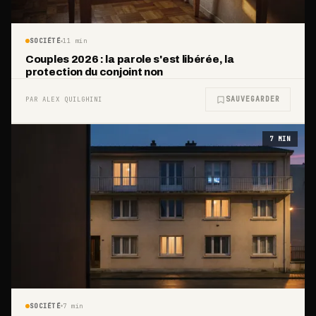
SOCIÉTÉ
11
min
Couples 2026 : la parole s'est libérée, la
protection du conjoint non
SAUVEGARDER
PAR ALEX QUILGHINI
7
MIN
SOCIÉTÉ
7
min