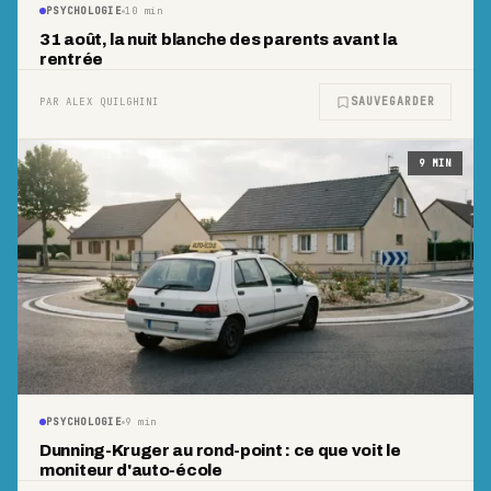
PSYCHOLOGIE
10
min
31 août, la nuit blanche des parents avant la
rentrée
SAUVEGARDER
PAR ALEX QUILGHINI
9
MIN
PSYCHOLOGIE
9
min
Dunning-Kruger au rond-point : ce que voit le
moniteur d'auto-école