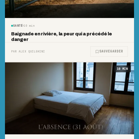
SANTÉ
10
min
Baignade en rivière, la peur qui a précédé le
danger
SAUVEGARDER
PAR ALEX QUILGHINI
10
MIN