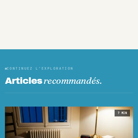
CONTINUEZ L’EXPLORATION
recommandés.
Articles
7
MIN