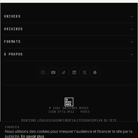
UNIVERS
L'Esprit
ORIGINES
Le Corps
Galaxie
FORMATS
Les Liens
Média
Articles
À PROPOS
Le Monde
Vidéos
Vidéos
Notre mission
L'Avenir
Guides & Ateliers
Dossiers
L'équipe
Boutique
Témoignages
Contact
Newsletter
Recommandations
Partenariats
© 2026 ORIGINES MEDIA
ISSN 2974-0912 · PARIS
MENTIONS LÉGALES
CGU
CONFIDENTIALITÉ
COOKIES
PLAN DU SITE
COOKIES
Nous utilisons des cookies pour mesurer l'audience et financer le site par la
publicité.
En savoir plus