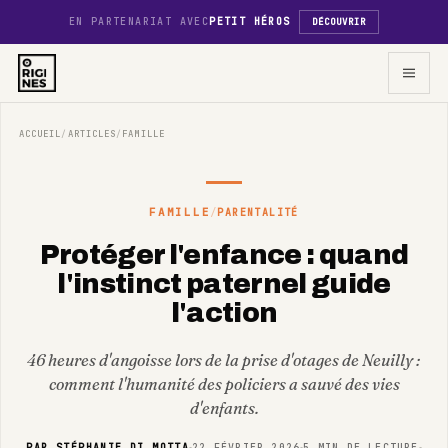
EN PARTENARIAT AVEC
PETIT HÉROS
DÉCOUVRIR
ACCUEIL
ARTICLES
FAMILLE
/
/
FAMILLE
/
PARENTALITÉ
Protéger l'enfance : quand
l'instinct paternel guide
l'action
46 heures d'angoisse lors de la prise d'otages de Neuilly :
comment l'humanité des policiers a sauvé des vies
d'enfants.
PAR
STÉPHANIE DI MOTTA
22 FÉVRIER 2026
5
MIN DE LECTURE