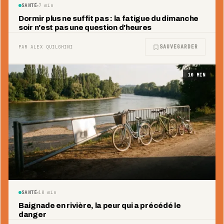
SANTÉ
7
min
Dormir plus ne suffit pas : la fatigue du dimanche
soir n'est pas une question d'heures
SAUVEGARDER
PAR ALEX QUILGHINI
10
MIN
SANTÉ
10
min
Baignade en rivière, la peur qui a précédé le
danger