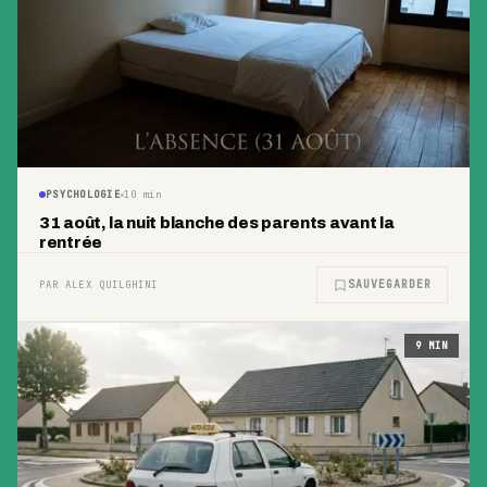
PSYCHOLOGIE
10
min
31 août, la nuit blanche des parents avant la
rentrée
SAUVEGARDER
PAR ALEX QUILGHINI
9
MIN