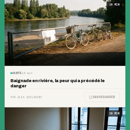
10
MIN
SANTÉ
10
min
Baignade en rivière, la peur qui a précédé le
danger
SAUVEGARDER
PAR ALEX QUILGHINI
10
MIN