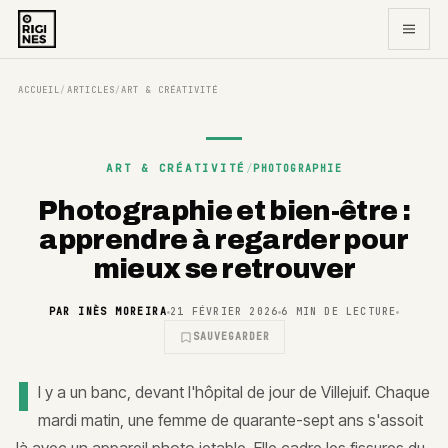
ACCUEIL
ARTICLES
ART & CRÉATIVITÉ
/
/
ART & CRÉATIVITÉ
/
PHOTOGRAPHIE
Photographie et bien-être :
apprendre à regarder pour
mieux se retrouver
PAR
INÈS MOREIRA
21 FÉVRIER 2026
6
MIN DE LECTURE
SAUVEGARDER
I
l y a un banc, devant l'hôpital de jour de Villejuif. Chaque
mardi matin, une femme de quarante-sept ans s'assoit