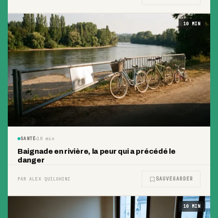
10
MIN
SANTÉ
10
min
Baignade en rivière, la peur qui a précédé le
danger
SAUVEGARDER
PAR ALEX QUILGHINI
10
MIN