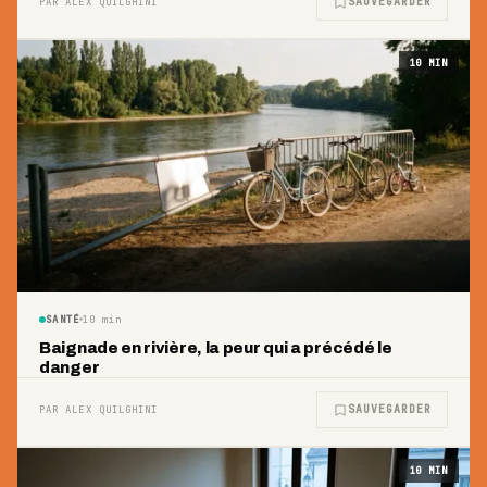
SAUVEGARDER
PAR ALEX QUILGHINI
10
MIN
SANTÉ
10
min
Baignade en rivière, la peur qui a précédé le
danger
SAUVEGARDER
PAR ALEX QUILGHINI
10
MIN