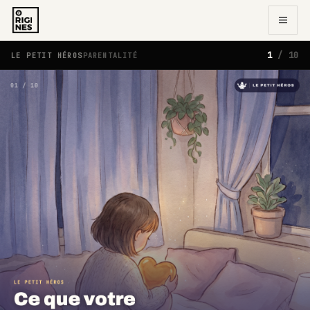
1
/
10
LE PETIT HÉROS
PARENTALITÉ