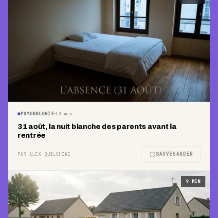
PSYCHOLOGIE
10
min
31 août, la nuit blanche des parents avant la
rentrée
SAUVEGARDER
PAR ALEX QUILGHINI
9
MIN