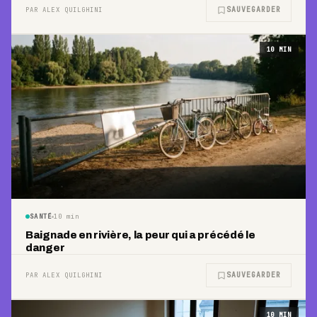
SAUVEGARDER
PAR ALEX QUILGHINI
10
MIN
SANTÉ
10
min
Baignade en rivière, la peur qui a précédé le
danger
SAUVEGARDER
PAR ALEX QUILGHINI
10
MIN