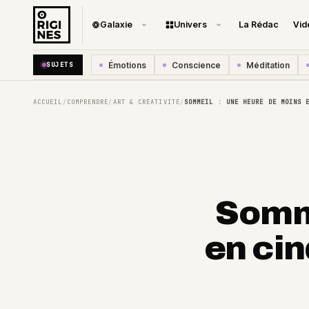
Galaxie
Univers
La Rédac
Vid
Émotions
Conscience
Méditation
SUJETS
ACCUEIL
COMPRENDRE
ART & CRÉATIVITÉ
SOMMEIL : UNE HEURE DE MOINS 
/
/
/
Somme
en cin