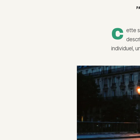
P
C
ette s
descr
individuel, 