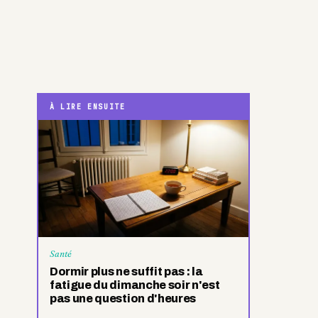
SOMMAIRE
PARTAGER
Ne manquez rien
Nos meilleurs récits, chaque semaine.
S'abonner
LES PLUS LUS