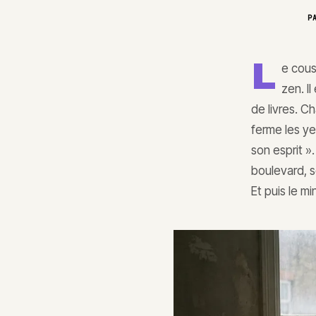
P
L
e cous
zen. I
de livres. C
ferme les ye
son esprit ».
boulevard, s
Et puis le mi