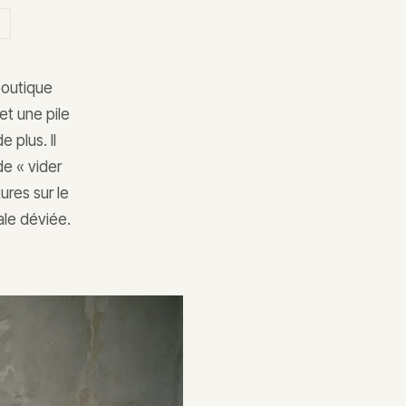
boutique
 et une pile
 plus. Il
de « vider
tures sur le
ale déviée.