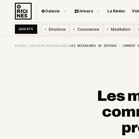
Galaxie
Univers
La Rédac
Vid
Émotions
Conscience
Méditation
SUJETS
ACCUEIL
ARTICLES
PSYCHOLOGIE
LES MÉCANISMES DE DÉFENSE : COMMENT 
/
/
/
Les m
comm
pr