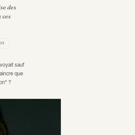
ise des
 ces
DER
voyait sauf
vaincre que
on" ?