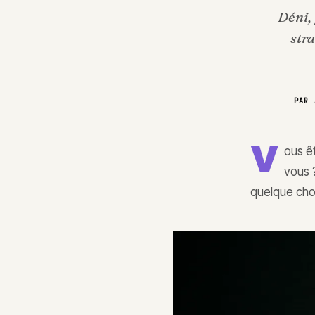
Déni, 
str
PAR
V
ous ê
vous 
quelque cho