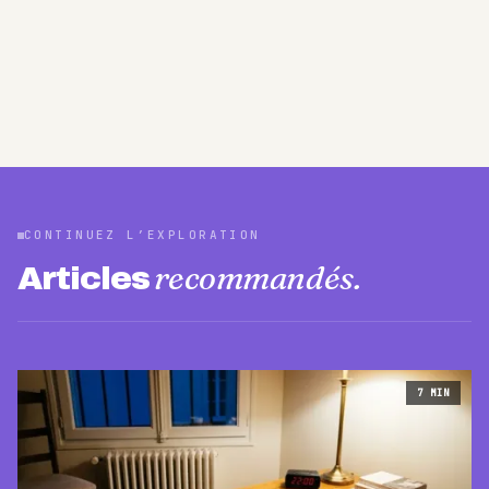
CONTINUEZ L’EXPLORATION
recommandés.
Articles
7
MIN