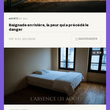
SANTÉ
10
min
Baignade en rivière, la peur qui a précédé le
danger
SAUVEGARDER
PAR ALEX QUILGHINI
10
MIN