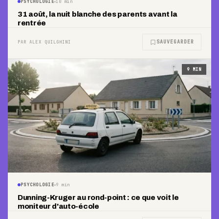
PSYCHOLOGIE
10
min
31 août, la nuit blanche des parents avant la
rentrée
SAUVEGARDER
PAR ALEX QUILGHINI
9
MIN
PSYCHOLOGIE
9
min
Dunning-Kruger au rond-point : ce que voit le
moniteur d'auto-école