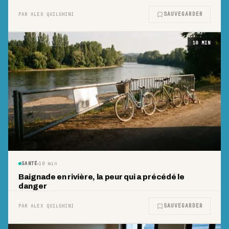
SAUVEGARDER
PAR ALEX QUILGHINI
10
MIN
SANTÉ
10
min
Baignade en rivière, la peur qui a précédé le
danger
SAUVEGARDER
PAR ALEX QUILGHINI