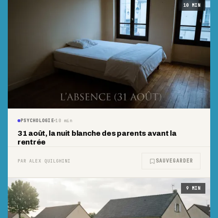
10
MIN
PSYCHOLOGIE
10
min
31 août, la nuit blanche des parents avant la
rentrée
SAUVEGARDER
PAR ALEX QUILGHINI
9
MIN