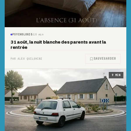
PSYCHOLOGIE
10
min
31 août, la nuit blanche des parents avant la
rentrée
SAUVEGARDER
PAR ALEX QUILGHINI
9
MIN