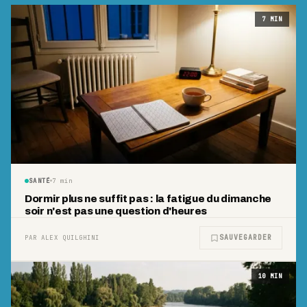
7
MIN
SANTÉ
7
min
Dormir plus ne suffit pas : la fatigue du dimanche
soir n'est pas une question d'heures
SAUVEGARDER
PAR ALEX QUILGHINI
10
MIN