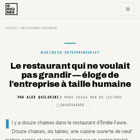
ACCUEIL
RÉFLEXIONS
BUSINESS
/
/
BUSINESS
/
ENTREPRENEURIAT
Le restaurant qui ne voulait
pas grandir — éloge de
l'entreprise à taille humaine
PAR
ALEX QUILGHINI
8 MARS 2026
5
MIN DE LECTURE
SAUVEGARDER
I
l y a douze chaises dans le restaurant d'Émilie Favre.
Douze chaises, six tables, une cuisine ouverte de neuf