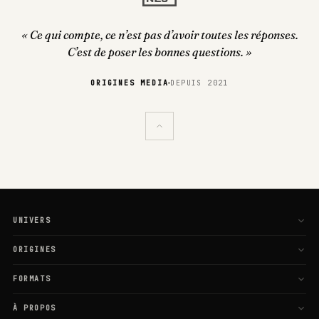
« Ce qui compte, ce n’est pas d’avoir toutes les réponses.
C’est de poser les bonnes questions. »
ORIGINES MEDIA
DEPUIS 2021
UNIVERS
L'Esprit
ORIGINES
Le Corps
Galaxie
FORMATS
Les Liens
Média
Articles
À PROPOS