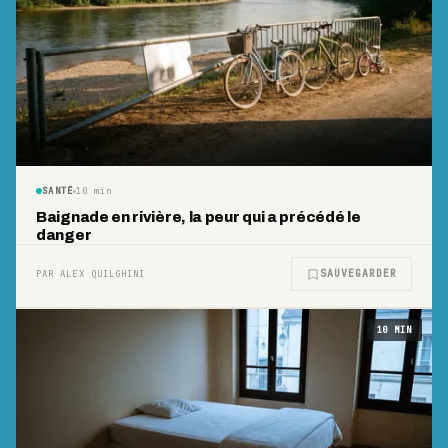
SANTÉ
10
min
Baignade en rivière, la peur qui a précédé le
danger
SAUVEGARDER
PAR ALEX QUILGHINI
10
MIN