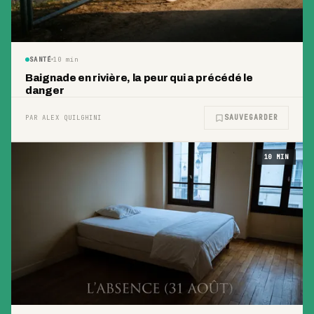
SANTÉ
10
min
Baignade en rivière, la peur qui a précédé le
danger
SAUVEGARDER
PAR ALEX QUILGHINI
10
MIN