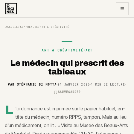
ACCUEIL
COMPRENDRE
ART & CRÉATIVITÉ
/
/
ART & CRÉATIVITÉ
/
ART
Le médecin qui prescrit des
tableaux
PAR
STÉPHANIE DI MOTTA
24 JANVIER 2026
4
MIN DE LECTURE
SAUVEGARDER
L
'ordonnance est imprimée sur le papier habituel, en-
tête du médecin, numéro RPPS, tampon. Mais au lieu
d'un médicament, on lit : « Visite au Musée des Beaux-Arts
de Montréal. Durée recommandée : 1 h 30. Fréquence :