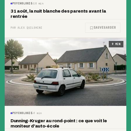
PSYCHOLOGIE
10
min
31 août, la nuit blanche des parents avant la
rentrée
SAUVEGARDER
PAR ALEX QUILGHINI
9
MIN
PSYCHOLOGIE
9
min
Dunning-Kruger au rond-point : ce que voit le
moniteur d'auto-école