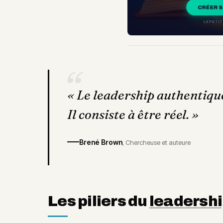
“
«
Le leadership authentique 
Il consiste à être réel.
»
Brené Brown
,
Chercheuse et auteure
Les piliers du
leadersh