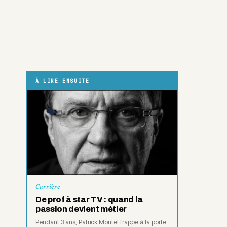
À LIRE ENSUITE
Carrière
De prof à star TV : quand la
passion devient métier
Pendant 3 ans, Patrick Montel frappe à la porte