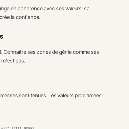
 dirige en cohérence avec ses valeurs, sa
crée la confiance.
es
soi. Connaître ses zones de génie comme ses
 n'est pas.
promesses sont tenues. Les valeurs proclamées
T AVEC
PETIT HÉROS