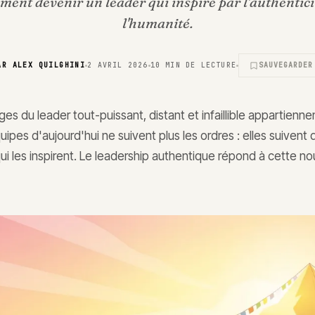
ent devenir un leader qui inspire par l'authentici
l'humanité.
AR
ALEX QUILGHINI
2 AVRIL 2026
10
MIN DE LECTURE
SAUVEGARDER
ges du leader tout-puissant, distant et infaillible appartienn
uipes d'aujourd'hui ne suivent plus les ordres : elles suivent 
i les inspirent. Le leadership authentique répond à cette no