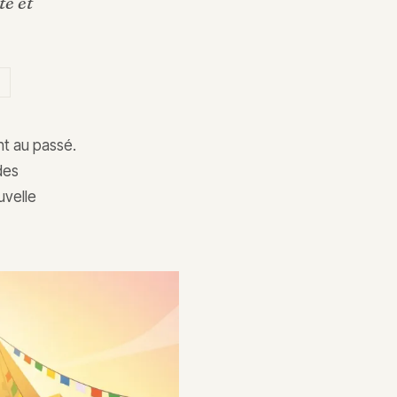
té et
ent au passé.
des
uvelle