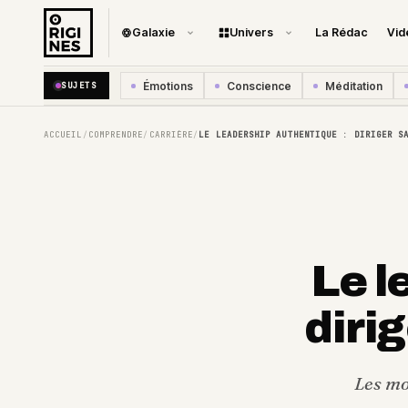
Galaxie
Univers
La Rédac
Vid
Émotions
Conscience
Méditation
SUJETS
ACCUEIL
COMPRENDRE
CARRIÈRE
LE LEADERSHIP AUTHENTIQUE : DIRIGER S
/
/
/
Le l
diri
Les mo