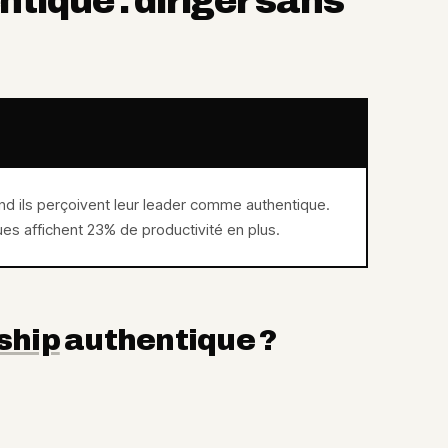
tique : diriger sans
 ils perçoivent leur leader comme authentique.
es affichent 23% de productivité en plus.
ship
authentique ?