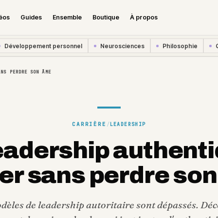
éos
Guides
Ensemble
Boutique
À propos
Développement personnel
Neurosciences
Philosophie
ANS PERDRE SON ÂME
CARRIÈRE
/
LEADERSHIP
eadership authenti
ger sans perdre so
dèles de leadership autoritaire sont dépassés. Dé