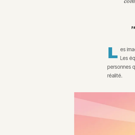
comm
P
L
es ima
Les éq
personnes qu
réalité.