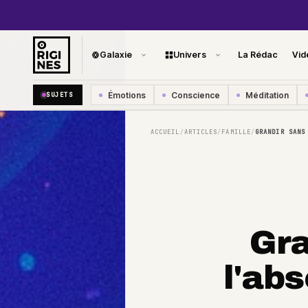
Galaxie
Univers
La Rédac
Vid
Émotions
Conscience
Méditation
SUJETS
ACCUEIL
ARTICLES
FAMILLE
GRANDIR SANS
/
/
/
Gra
l'ab