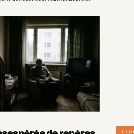
ésespérée de repères
À LIR