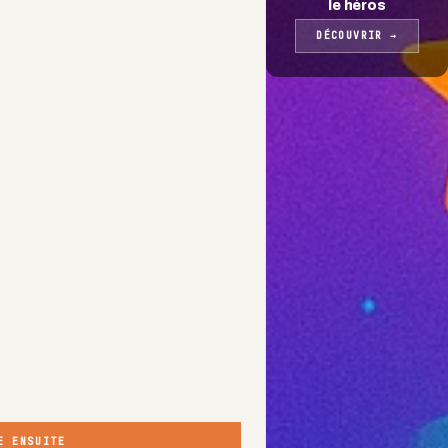
le héros
DÉCOUVRIR
→
E ENSUITE