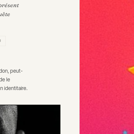
 présent
uête
R
don, peut-
de le
 identitaire.