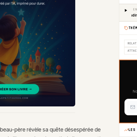
VOIR EN
Grandir
un gouf
THÉ
RELAT
ATTAC
No
 beau-père révèle sa quête désespérée de
LES