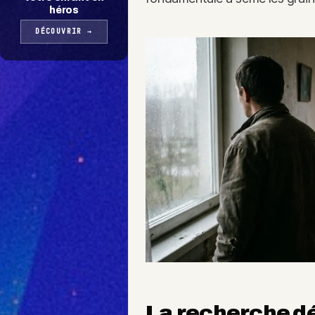
héros
DÉCOUVRIR
→
La recherche d