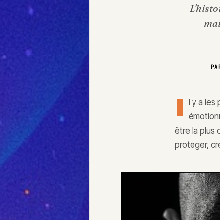
L'histo
mai
P
I
l y a le
émotion
être la plus
protéger, cr