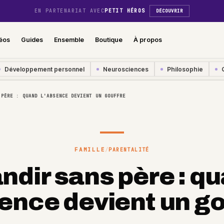
EN PARTENARIAT AVEC
PETIT HÉROS
DÉCOUVRIR
éos
Guides
Ensemble
Boutique
À propos
Développement personnel
Neurosciences
Philosophie
 PÈRE : QUAND L'ABSENCE DEVIENT UN GOUFFRE
FAMILLE
/
PARENTALITÉ
ndir sans père : q
sence devient un go