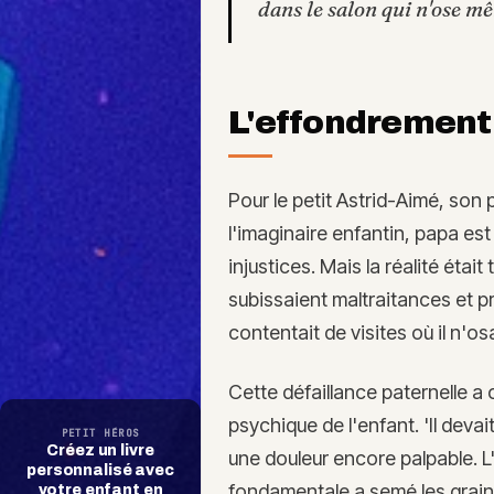
dans le salon qui n'ose 
L'effondrement
Pour le petit Astrid-Aimé, son 
l'imaginaire enfantin, papa est 
injustices. Mais la réalité était
subissaient maltraitances et pr
contentait de visites où il n'o
Cette défaillance paternelle a
psychique de l'enfant. 'Il devai
PETIT HÉROS
Créez un livre
une douleur encore palpable. 
personnalisé avec
fondamentale a semé les graine
votre enfant en