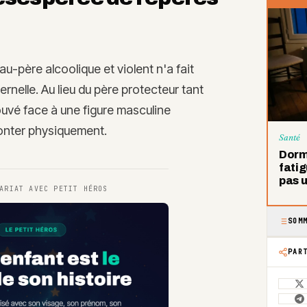
u-père alcoolique et violent n'a fait
rnelle. Au lieu du père protecteur tant
ouvé face à une figure masculine
fronter physiquement.
Santé
Dormi
fatig
pas 
NARIAT AVEC
PETIT HÉROS
SOM
PAR