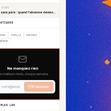
 VIDÉO
 sans père : quand l'absence devient
fre
MATIQUES
IONS
FAMILLE
ENFANCE
HEMENT
Ne manquez rien
s meilleurs récits, chaque semaine.
S'abonner
 PLUS LUS