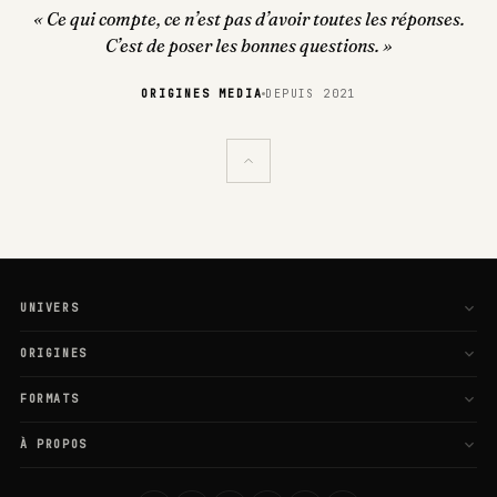
« Ce qui compte, ce n’est pas d’avoir toutes les réponses.
C’est de poser les bonnes questions. »
ORIGINES MEDIA
DEPUIS 2021
UNIVERS
L'Esprit
ORIGINES
Le Corps
Galaxie
FORMATS
Les Liens
Média
Articles
À PROPOS
Le Monde
Vidéos
Vidéos
Notre mission