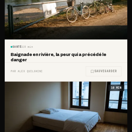
SANTÉ
10
min
Baignade en rivière, la peur qui a précédé le
danger
SAUVEGARDER
PAR ALEX QUILGHINI
10
MIN