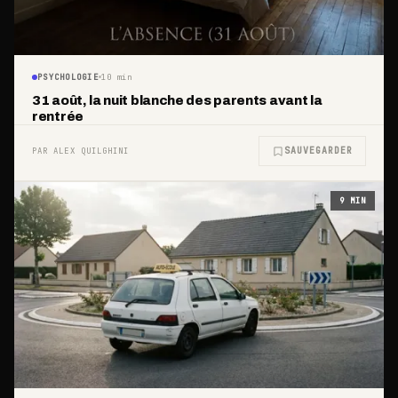
PSYCHOLOGIE
10
min
31 août, la nuit blanche des parents avant la
rentrée
SAUVEGARDER
PAR ALEX QUILGHINI
9
MIN