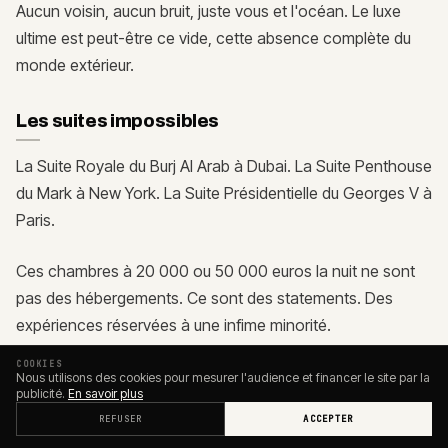
Aucun voisin, aucun bruit, juste vous et l'océan. Le luxe
ultime est peut-être ce vide, cette absence complète du
monde extérieur.
Les suites impossibles
La Suite Royale du Burj Al Arab à Dubai. La Suite Penthouse
du Mark à New York. La Suite Présidentielle du Georges V à
Paris.
Ces chambres à 20 000 ou 50 000 euros la nuit ne sont
pas des hébergements. Ce sont des statements. Des
expériences réservées à une infime minorité.
COOKIES
Nous utilisons des cookies pour mesurer l'audience et financer le site par la
Ce que l'hébergement
publicité.
En savoir plus
PARTAGER
extraordinaire enseigne
REFUSER
ACCEPTER