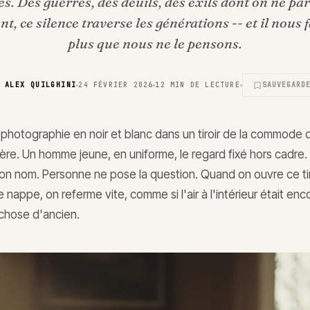
es. Des guerres, des deuils, des exils dont on ne par
t, ce silence traverse les générations -- et il nous
plus que nous ne le pensons.
R
ALEX QUILGHINI
24 FÉVRIER 2026
12
MIN DE LECTURE
SAUVEGARD
e photographie en noir et blanc dans un tiroir de la commode
re. Un homme jeune, en uniforme, le regard fixé hors cadre
on nom. Personne ne pose la question. Quand on ouvre ce tir
 nappe, on referme vite, comme si l'air à l'intérieur était en
chose d'ancien.