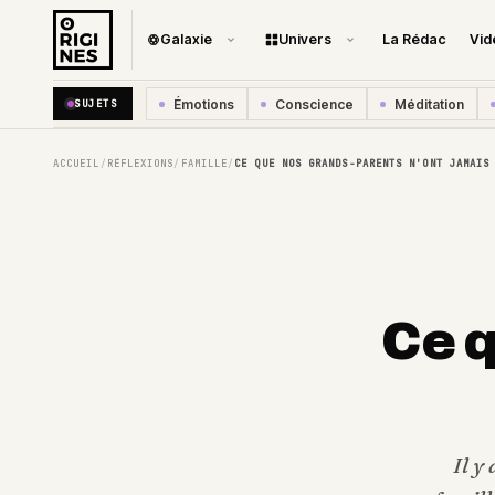
Galaxie
Univers
La Rédac
Vid
Émotions
Conscience
Méditation
SUJETS
ACCUEIL
RÉFLEXIONS
FAMILLE
CE QUE NOS GRANDS-PARENTS N'ONT JAMAIS
/
/
/
Ce 
Il y