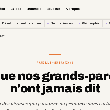
éos
Guides
Ensemble
Boutique
À propos
Développement personnel
Neurosciences
Philosophie
 DIT
FAMILLE
/
GÉNÉRATIONS
que nos grands-par
n'ont jamais dit
 a des phrases que personne ne prononce dans cert