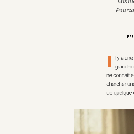
famill
Pourtan
PA
I
l y a un
grand-mè
ne connaît s
chercher une
de quelque 