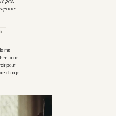
le pas.
 façonne
ER
 de ma
. Personne
oir pour
core chargé