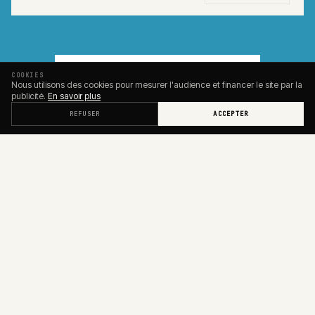
VOIR TOUS LES ARTICLES
COOKIES
Nous utilisons des cookies pour mesurer l'audience et financer le site par la
publicité.
En savoir plus
PARTAGER
REFUSER
ACCEPTER
LA LETTRE DU DIMANCHE
une lettre.
Chaque dimanche,
Un édito personnel, les meilleurs articles de la semaine, et
des recommandations que vous ne trouverez nulle part
ailleurs — en 5 minutes de lecture.
Les articles les plus lus de la semaine
Une recommandation culture (livre, film, podcast)