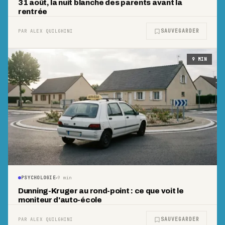
31 août, la nuit blanche des parents avant la
rentrée
SAUVEGARDER
PAR ALEX QUILGHINI
9
MIN
PSYCHOLOGIE
9
min
Dunning-Kruger au rond-point : ce que voit le
moniteur d'auto-école
SAUVEGARDER
PAR ALEX QUILGHINI