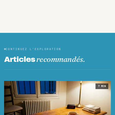
CONTINUEZ L’EXPLORATION
recommandés.
Articles
7
MIN