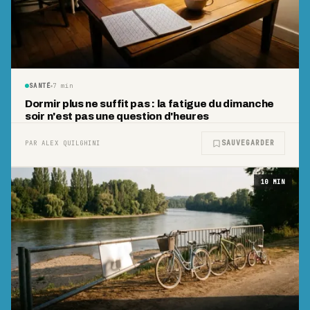
SANTÉ
7
min
Dormir plus ne suffit pas : la fatigue du dimanche
soir n'est pas une question d'heures
SAUVEGARDER
PAR ALEX QUILGHINI
10
MIN