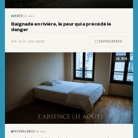
SANTÉ
10
min
Baignade en rivière, la peur qui a précédé le
danger
SAUVEGARDER
PAR ALEX QUILGHINI
10
MIN
PSYCHOLOGIE
10
min