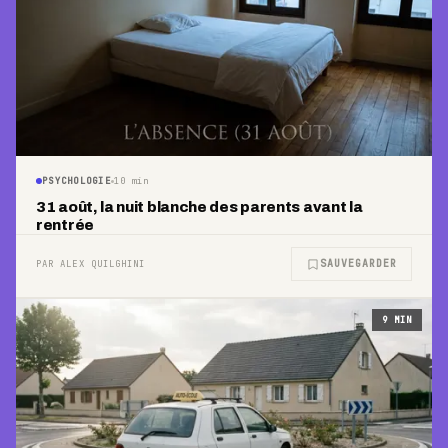
PSYCHOLOGIE
10
min
31 août, la nuit blanche des parents avant la
rentrée
SAUVEGARDER
PAR ALEX QUILGHINI
9
MIN