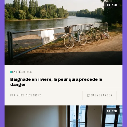
10
MIN
SANTÉ
10
min
Baignade en rivière, la peur qui a précédé le
danger
SAUVEGARDER
PAR ALEX QUILGHINI
10
MIN